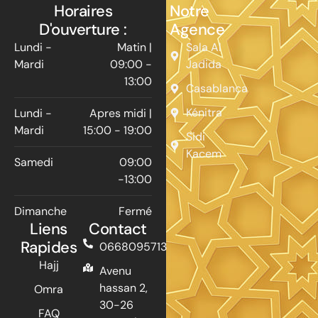
Horaires
Notre
D'ouverture :
Agence
Lundi -
Matin |
Sala Al
Mardi
09:00 -
Jadida
13:00
Casablanca
Kénitra
Lundi -
Apres midi |
Mardi
15:00 - 19:00
Sidi
Kacem
Samedi
09:00
-13:00
Dimanche
Fermé
Liens
Contact
Rapides
0668095713
Hajj
Avenu
hassan 2,
Omra
30-26
FAQ