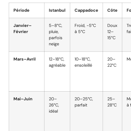
Période
Istanbul
Cappadoce
Côte
F
Janvier–
5–8°C,
Froid, -5°C
Doux
Tr
Février
pluie,
à 5°C
12–
fa
parfois
15°C
neige
Mars–Avril
12–18°C,
10–18°C,
20–
M
agréable
ensoleillé
22°C
Mai–Juin
20–
20–25°C,
25–
M
26°C,
parfait
28°C
à 
idéal