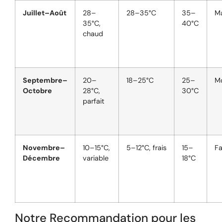
Juillet–Août
28–
28–35°C
35–
M
35°C,
40°C
chaud
Septembre–
20–
18–25°C
25–
M
Octobre
28°C,
30°C
parfait
Novembre–
10–15°C,
5–12°C, frais
15–
Fa
Décembre
variable
18°C
Notre Recommandation pour les