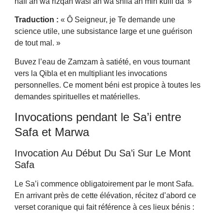
nāfi’an wa rizqan wāsi’an wa shifā’an min kulli dā' »
Traduction :
« Ô Seigneur, je Te demande une
science utile, une subsistance large et une guérison
de tout mal. »
Buvez l’eau de Zamzam à satiété, en vous tournant
vers la Qibla et en multipliant les invocations
personnelles. Ce moment béni est propice à toutes les
demandes spirituelles et matérielles.
Invocations pendant le Sa’i entre
Safa et Marwa
Invocation Au Début Du Sa’i Sur Le Mont
Safa
Le Sa’i commence obligatoirement par le mont Safa.
En arrivant près de cette élévation, récitez d’abord ce
verset coranique qui fait référence à ces lieux bénis :