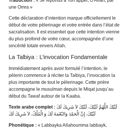
Traduction :
« Je réponds à Ton appel, Ô Allah, par
une Omra »
Cette déclaration d’intention marque officiellement le
début de votre pèlerinage et votre entrée dans l’état de
sacralisation. Il est essentiel que cette intention vienne
du plus profond de votre cœur, accompagnée d’une
sincérité totale envers Allah.
La Talbiya : L’invocation Fondamentale
Immédiatement après avoir formulé l’intention, le
pèlerin commence à réciter la Talbiya, l’invocation la
plus importante de tout le pèlerinage. Cette prière
accompagne le musulman depuis le Miqat jusqu’au
début du Tawaf autour de la Kaaba.
Texte arabe complet :
لَبَّيْكَ اللَّهُمَّ لَبَّيْكَ، لَبَّيْكَ لاَ شَرِيكَ لَكَ
لَبَّيْكَ، إِنَّ الْحَمْدَ وَالنّعْمَةَ لَكَ وَ الْمُلْكُ، لاَ شَرِيكَ لَكَ
Phonétique :
« Labbayka Allahoumma labbayk,