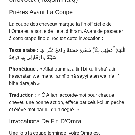
Prières Avant La Coupe
La coupe des cheveux marque la fin officielle de
l’Omra et la sortie de l’état d’Ihram. Avant de procéder
à cette étape finale, récitez cette invocation :
Texte arabe :
الَّلهُمَّ أَعْطِنِي بِكُلِّ شَعْرَةٍ حَسَنَةً وَ امْحُ عَنِّي بِهَا
سَيِّئَةً وَ ارْفَعْ لِي بِهَا دَرَجَةً
Phonétique :
« Allahoumma a’ṭinī bi kulli sha’ratin
ḥasanatan wa imaḥu ‘annī bihā sayyi’atan wa irfa’ lī
bihā darajah »
Traduction :
« Ô Allah, accorde-moi pour chaque
cheveu une bonne action, efface par celui-ci un péché
et élève-moi par lui d’un degré. »
Invocations De Fin D’Omra
Une fois la coupe terminée, votre Omra est