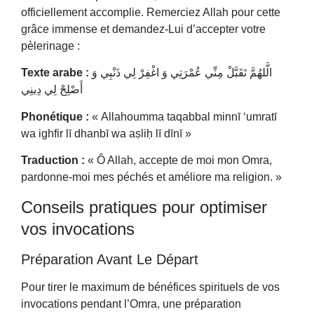
officiellement accomplie. Remerciez Allah pour cette
grâce immense et demandez-Lui d’accepter votre
pèlerinage :
Texte arabe :
الَّلهُمَّ تَقَبَّلْ مِنِّي عُمْرَتِي وَ اغْفِرْ لِي ذَنْبِي وَ
أَصْلِحْ لِي دِينِي
Phonétique :
« Allahoumma taqabbal minnī ‘umratī
wa ighfir lī dhanbī wa aṣliḥ lī dīnī »
Traduction :
« Ô Allah, accepte de moi mon Omra,
pardonne-moi mes péchés et améliore ma religion. »
Conseils pratiques pour optimiser
vos invocations
Préparation Avant Le Départ
Pour tirer le maximum de bénéfices spirituels de vos
invocations pendant l’Omra, une préparation