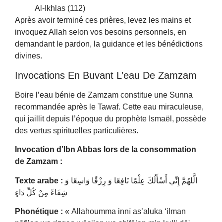
Al-Ikhlas (112)
Après avoir terminé ces prières, levez les mains et
invoquez Allah selon vos besoins personnels, en
demandant le pardon, la guidance et les bénédictions
divines.
Invocations En Buvant L’eau De Zamzam
Boire l’eau bénie de Zamzam constitue une Sunna
recommandée après le Tawaf. Cette eau miraculeuse,
qui jaillit depuis l’époque du prophète Ismaël, possède
des vertus spirituelles particulières.
Invocation d’Ibn Abbas lors de la consommation
de Zamzam :
Texte arabe :
الَّلهُمَّ إِنِّي أَسْأَلُكَ عِلْمًا نَافِعًا وَ رِزْقًا وَاسِعًا وَ
شِفَاءً مِنْ كُلِّ دَاءٍ
Phonétique :
« Allahoumma innī as’aluka ‘ilman