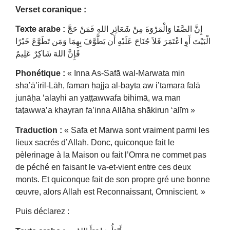
Verset coranique :
Texte arabe :
إِنَّ الصَّفَا وَالْمَرْوَةَ مِنْ شَعَائِرِ اللهِ فَمَنْ حَجَّ
الْبَيْتَ أَوِ اعْتَمَرَ فَلاَ جُنَاحَ عَلَيْهِ أَن يَطَّوَّفَ بِهِمَا وَمَن تَطَوَّعَ خَيْرًا
فَإِنَّ اللهَ شَاكِرٌ عَلِيمٌ
Phonétique :
« Inna As-Safā wal-Marwata min
sha’ā’iril-Lāh, faman ḥajja al-bayta aw i’tamara falā
junāḥa ‘alayhi an yaṭṭawwafa bihimā, wa man
taṭawwa’a khayran fa’inna Allāha shākirun ‘alīm »
Traduction :
« Safa et Marwa sont vraiment parmi les
lieux sacrés d’Allah. Donc, quiconque fait le
pèlerinage à la Maison ou fait l’Omra ne commet pas
de péché en faisant le va-et-vient entre ces deux
monts. Et quiconque fait de son propre gré une bonne
œuvre, alors Allah est Reconnaissant, Omniscient. »
Puis déclarez :