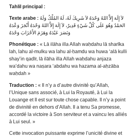
Tahlil principal :
Texte arabe :
لاَ إِلَهَ إِلاَّ اللهُ وَحْدَهُ لاَ شَرِيكَ لَهُ، لَهُ المُلْكُ وَلَهُ
الحَمْدُ وَهُوَ عَلَى كُلِّ شَيْءٍ قَدِيرٌ، لاَ إِلَهَ إِلاَّ اللهُ وَحْدَهُ أَنْجَزَ وَعْدَهُ
وَنَصَرَ عَبْدَهُ وَهَزَمَ الأَحْزَابَ وَحْدَهُ
Phonétique :
« Lā ilāha illa Allah waḥdahu lā sharīka
lah, lahu al-mulku wa lahu al-ḥamdu wa huwa ‘alā kulli
shay’in qadīr, lā ilāha illa Allah waḥdahu anjaza
wa’dahu wa naṣara ‘abdahu wa hazama al-aḥzāba
waḥdah »
Traduction :
« Il n’y a d’autre divinité qu’Allah,
l’Unique sans associé, à Lui la Royauté, à Lui la
Louange et Il est sur toute chose capable. Il n’y a point
de divinité en dehors d’Allah. Il a tenu Sa promesse,
accordé la victoire à Son serviteur et a vaincu les alliés
à Lui seul. »
Cette invocation puissante exprime l’unicité divine et