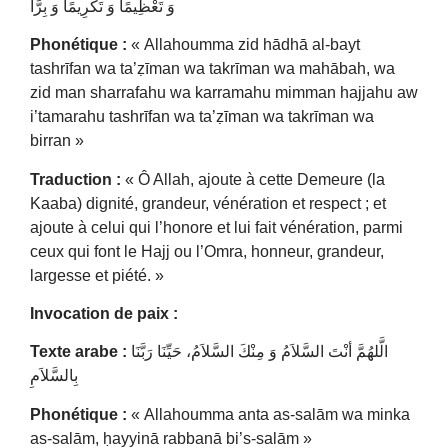
وَ تَعْظِيمًا وَ تَكْرِيمًا وَ بِرًّا
Phonétique :
« Allahoumma zid hādhā al-bayt
tashrīfan wa ta’ẓīman wa takrīman wa mahābah, wa
zid man sharrafahu wa karramahu mimman hajjahu aw
i’tamarahu tashrīfan wa ta’ẓīman wa takrīman wa
birran »
Traduction :
« Ô Allah, ajoute à cette Demeure (la
Kaaba) dignité, grandeur, vénération et respect ; et
ajoute à celui qui l’honore et lui fait vénération, parmi
ceux qui font le Hajj ou l’Omra, honneur, grandeur,
largesse et piété. »
Invocation de paix :
Texte arabe :
الَّلهُمَّ أنْتَ السَّلاَمُ وَ مِنْكَ السَّلاَمُ، حَيِّنَا رَبَّنَا
بِالسَّلاَمِ
Phonétique :
« Allahoumma anta as-salām wa minka
as-salām, ḥayyinā rabbanā bi’s-salām »