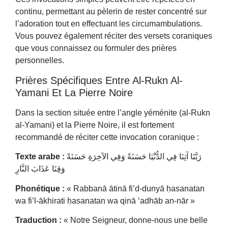
continu, permettant au pèlerin de rester concentré sur
l’adoration tout en effectuant les circumambulations.
Vous pouvez également réciter des versets coraniques
que vous connaissez ou formuler des prières
personnelles.
Prières Spécifiques Entre Al-Rukn Al-
Yamani Et La Pierre Noire
Dans la section située entre l’angle yéménite (al-Rukn
al-Yamani) et la Pierre Noire, il est fortement
recommandé de réciter cette invocation coranique :
Texte arabe :
رَبَّنَا آتِنَا فِي الدُّنْيَا حَسَنَةً وَفِي الآخِرَةِ حَسَنَةً
وَقِنَا عَذَابَ النَّارِ
Phonétique :
« Rabbanā ātinā fi’d-dunyā ḥasanatan
wa fi’l-ākhirati ḥasanatan wa qinā ‘adhāb an-nār »
Traduction :
« Notre Seigneur, donne-nous une belle