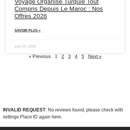
Voyage Organisé Turquie Tout
Compris Depuis Le Maroc : Nos
Offres 2026
SAVOIR PLUS »
avril 26, 2026
« Previous
1
2
3
4
5
Next »
INVALID REQUEST
: No reviews found, please check with
settings Place ID again
here
.