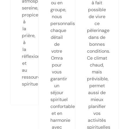
atmosphère
ou en
à fait
sereine,
groupe,
possible
propice
nous
de vivre
à
personnalisons
ce
la
chaque
pèlerinage
prière,
détail
dans de
à
de
bonnes
la
votre
conditions.
réflexion
Omra
Ce climat
et
pour
chaud,
au
vous
mais
ressourcement
garantir
prévisible,
spirituel.
un
permet
séjour
aussi de
spirituel
mieux
confortable
planifier
et en
vos
harmonie
activités
avec
spirituelles