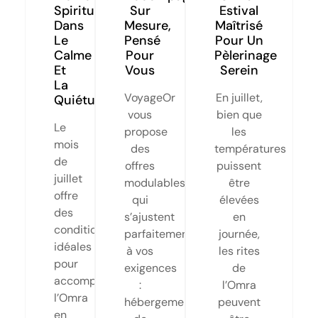
Spirituel
Sur
Estival
Dans
Mesure,
Maîtrisé
Le
Pensé
Pour Un
Calme
Pour
Pèlerinage
Et
Vous
Serein
La
VoyageOr
En juillet,
Quiétude
vous
bien que
Le
propose
les
mois
des
températures
de
offres
puissent
juillet
modulables
être
offre
qui
élevées
des
s’ajustent
en
conditions
parfaitement
journée,
idéales
à vos
les rites
pour
exigences
de
accomplir
:
l’Omra
l’Omra
hébergement
peuvent
en