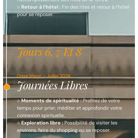
○
Retour à l’hôtel :
Fin des rites et retour à l’hôtel
pour se reposer.
Jours 6, 7 Et 8
Omra Maroc – Juillet 2026
Journées Libres
○
Moments de spiritualité :
Profitez de votre
temps pour prier, méditer et approfondir votre
connexion spirituelle.
○
Exploration libre :
Possibilité de visiter les
environs, faire du shopping ou se reposer.