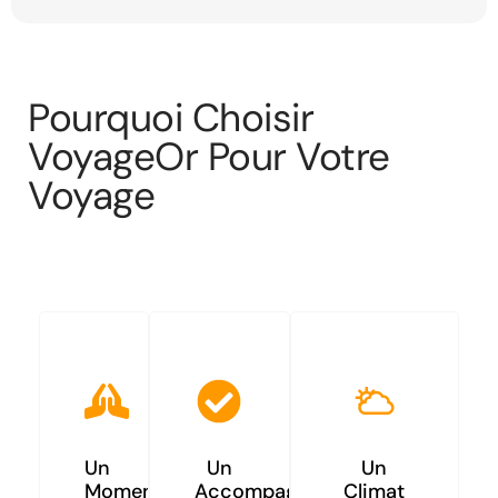
Pourquoi Choisir
VoyageOr Pour Votre
Voyage
Omra Maroc – Juillet
2026 ?
Un
Un
Un
Moment
Accompagnement
Climat