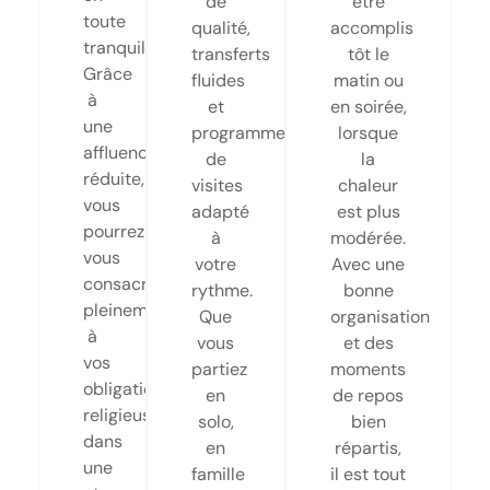
de
être
toute
qualité,
accomplis
tranquillité.
transferts
tôt le
Grâce
fluides
matin ou
à
et
en soirée,
une
programme
lorsque
affluence
de
la
réduite,
visites
chaleur
vous
adapté
est plus
pourrez
à
modérée.
vous
votre
Avec une
consacrer
rythme.
bonne
pleinement
Que
organisation
à
vous
et des
vos
partiez
moments
obligations
en
de repos
religieuses,
solo,
bien
dans
en
répartis,
une
famille
il est tout