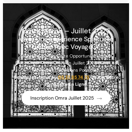
Omra Maroc – Juillet 2026
Vivez Une Expérience Spirituelle
Unique Avec VoyageOr.
Ne Manquez Pas Cette Opportunité Unique
D’accomplir Votre Omra En Juillet 2026 Dans Les
Meilleures Conditions Possibles.
Contactez-Nous Au
05 37 85 74 75
Ou Via Notre
Formulaire En Ligne.
Inscription Omra Juillet 2025