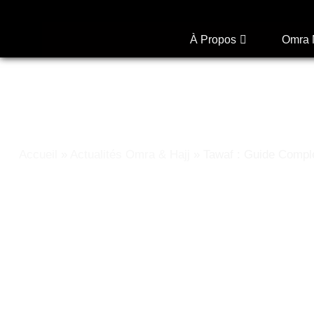
À Propos
Omra 
Accueil
»
Actualités Omra & Hajj
»
Tawaf : Guide Comple