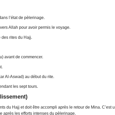
dans l’état de pèlerinage.
nvers Allah pour avoir permis le voyage.
 des rites du Hajj.
udu) avant de commencer.
t.
jar Al-Aswad) au début du rite.
pendant les sept tours.
lissement)
ants du Hajj et doit être accompli après le retour de Mina. C’est 
lle après les efforts intenses du pèlerinage.