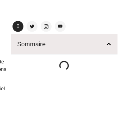
Sommaire
ste
ons
iel