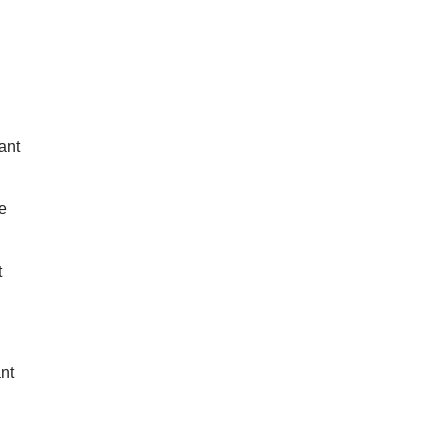
ant
e
t
nt