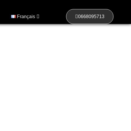
Français
0668095713